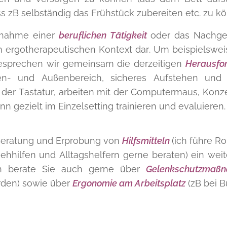
 zB selbständig das Frühstück zubereiten etc. zu kö
fnahme einer
beruflichen Tätigkeit
oder das Nachg
im ergotherapeutischen Kontext dar. Um beispielswei
sprechen wir gemeinsam die derzeitigen
Herausfo
en- und Außenbereich, sicheres Aufstehen und
der Tastatur, arbeiten mit der Computermaus, Konzent
 gezielt im Einzelsetting trainieren und evaluieren.
 Beratung und Erprobung von
Hilfsmitteln
(ich führe R
ehhilfen und Alltagshelfern gerne beraten) ein weit
Ich berate Sie auch gerne über
Gelenkschutzma
den) sowie über
Ergonomie am Arbeitsplatz
(zB bei Bü