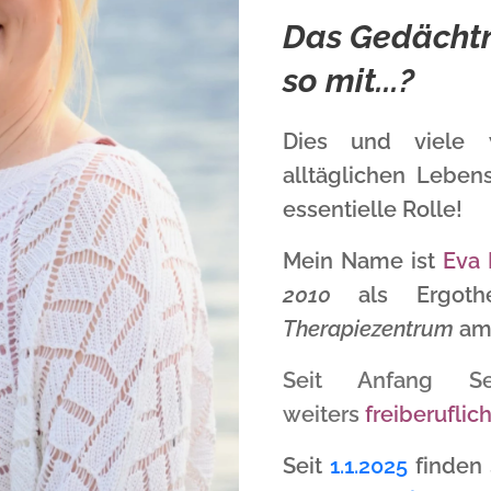
Das Gedächtni
so mit...?
Dies und viele 
alltäglichen Leben
essentielle Rolle!
Mein Name ist
Eva 
2010
als Ergoth
Therapiezentrum
am 
Seit Anfang S
weiters
freiberuflic
Seit
1.1.2025
finden 