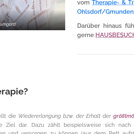
Th
erapie- & T
v
om
Ohlsdorf/Gmunde
aumgartl
Darüber hinaus füh
gerne
HAUSBESUC
erapie?
ellt die
Wiedererlangung bzw. der Erhalt
der
größtmö
e Ziel dar. Dazu zählt beispielsweise sich nach
egen und versorgen zu können (aus dem Bett aufs