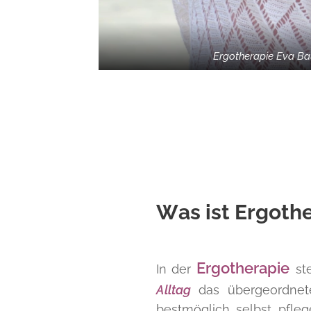
Ergotherapie Eva B
Was ist Ergoth
Ergotherapie
In der
st
Alltag
das übergeordnet
bestmöglich selbst pfl