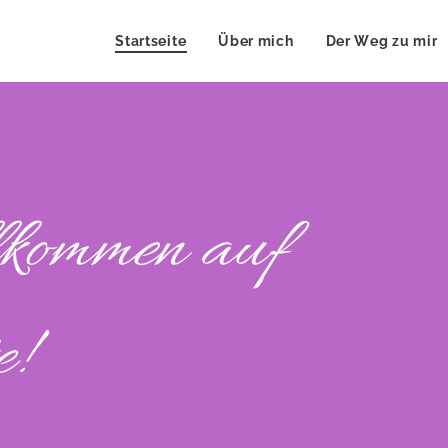
Startseite
Über mich
Der Weg zu mir
lkommen auf
!