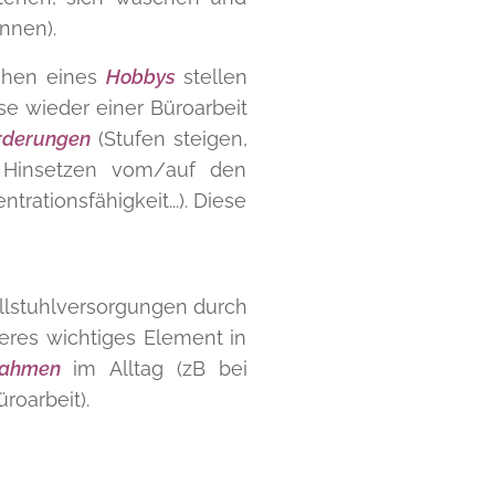
nnen).
ehen eines
Hobbys
stellen
se wieder einer Büroarbeit
rderungen
(Stufen steigen,
 Hinsetzen vom/auf den
rationsfähigkeit...). Diese
ollstuhlversorgungen durch
eres wichtiges Element in
ßnahmen
im Alltag (zB bei
roarbeit).