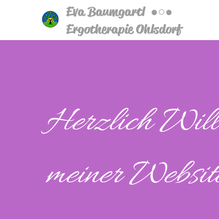
Eva Baumgartl ●○●
Ergotherapie Ohlsdorf
Herzlich Wil
meiner Website