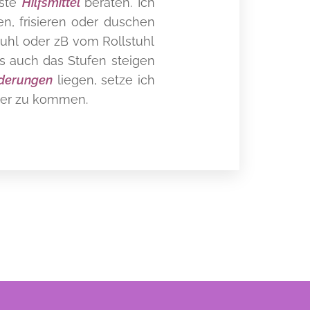
nste
Hilfsmittel
beraten. Ich
en, frisieren oder duschen
uhl oder zB vom Rollstuhl
ls auch das Stufen steigen
rderungen
liegen, setze ich
äher zu kommen.