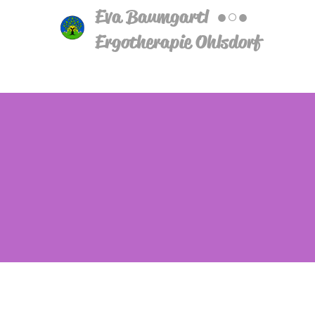
Eva Baumgartl ●○●
Ergotherapie Ohlsdorf