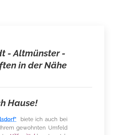
t - Altmünster -
ften in der Nähe
ch Hause!
lsdorf"
biete ich auch bei
n Ihrem gewohnten Umfeld