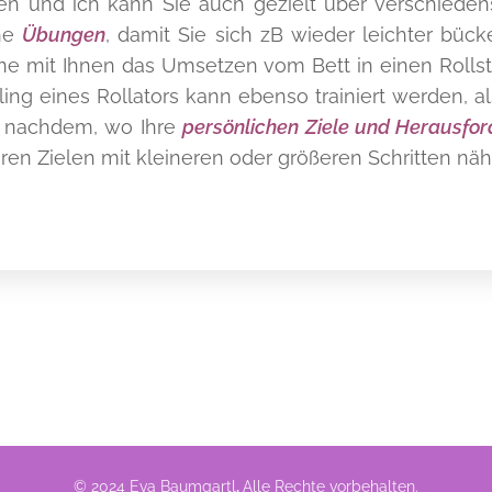
üben und ich kann Sie auch gezielt über verschiede
che
Übungen
, damit Sie sich zB wieder leichter bück
ne mit Ihnen das Umsetzen vom Bett in einen Rollst
dling eines Rollators kann ebenso trainiert werden, a
e nachdem, wo Ihre
persönlichen Ziele und Herausfo
ren Zielen mit kleineren oder größeren Schritten n
© 2024 Eva Baumgartl
.
Alle Rechte vorbehalten.